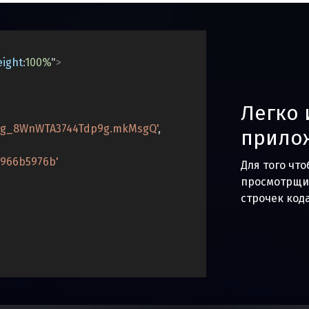
eight
:
100%
"
>
Легко 
mg_8WnWTA3744Tdp9g.mkMsgQ'
,
прило
d966b5976b'
Для того чт
просмотрщик
строчек кода