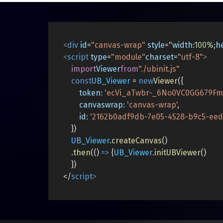
<
div
id
=
"canvas-wrap"
style
="
width
:
100%
;
h
<
script
type
=
"module"
charset
=
"utf-8"
>
import
Viewer
from
"./ubinit.js"
const
UB_Viewer
=
new
Viewer
({
token:
'ecVi_aTwbr-_6No0VC0GG679F
canvaswrap:
'canvas-wrap'
,
id:
'2162b0adf9db-7e05-4528-b9c5-ee
})
UB_Viewer
.
createCanvas
()
.
then
(()
=>
{
UB_Viewer
.
initUBViewer
()
})
</
script
>